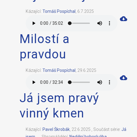
Kázající:
Tomáš Pospíchal
,
6.7.2025
Milostí a
pravdou
Kázající:
Tomáš Pospíchal
,
29.6.2025
Já jsem pravý
vinný kmen
Kázající:
Pavel Škrobák
,
22.6.2025
,
Součást série:
Já
jsem ...
,
Shromáždění:
Nedělní bohoslužba