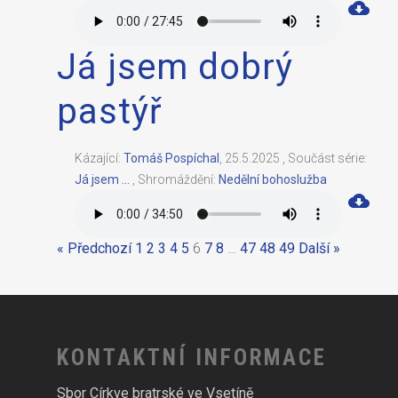
Já jsem dobrý
pastýř
Kázající:
Tomáš Pospíchal
,
25.5.2025
,
Součást série:
Já jsem ...
,
Shromáždění:
Nedělní bohoslužba
« Předchozí
1
2
3
4
5
6
7
8
…
47
48
49
Další »
KONTAKTNÍ INFORMACE
Sbor Církve bratrské ve Vsetíně