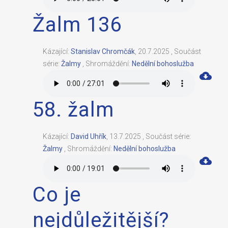
Žalm 136
Kázající:
Stanislav Chromčák
,
20.7.2025
,
Součást
série:
Žalmy
,
Shromáždění:
Nedělní bohoslužba
58. žalm
Kázající:
David Uhřík
,
13.7.2025
,
Součást série:
Žalmy
,
Shromáždění:
Nedělní bohoslužba
Co je
nejdůležitější?