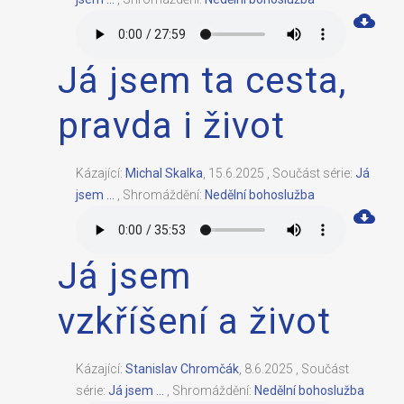
Já jsem ta cesta,
pravda i život
Kázající:
Michal Skalka
,
15.6.2025
,
Součást série:
Já
jsem ...
,
Shromáždění:
Nedělní bohoslužba
Já jsem
vzkříšení a život
Kázající:
Stanislav Chromčák
,
8.6.2025
,
Součást
série:
Já jsem ...
,
Shromáždění:
Nedělní bohoslužba