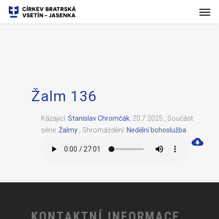
Žalm 136
Kázající:
Stanislav Chromčák
,
20.7.2025
,
Součást
série:
Žalmy
,
Shromáždění:
Nedělní bohoslužba
KONTAKTNÍ INFORMACE