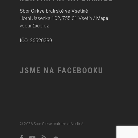
Sbor Církve bratrské ve Vsetíně
Horní Jasenka 102, 755 01 Vsetín /
Mapa
vsetin@cb.cz
IČO:
26520389
JSME NA FACEBOOKU
© 2026 Sbor Církve bratrské ve Vsetíně.