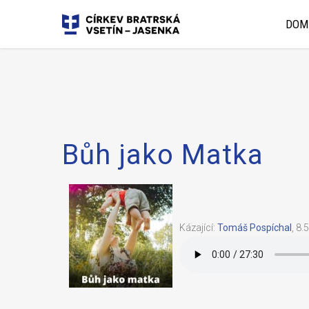
DOM
Bůh jako Matka
Kázající:
Tomáš Pospíchal
,
8.