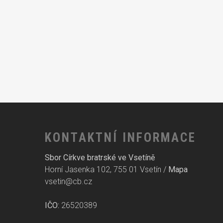
KONTAKTNÍ INFORMACE
Sbor Církve bratrské ve Vsetíně
Horní Jasenka 102, 755 01 Vsetín /
Mapa
vsetin@cb.cz
IČO:
26520389