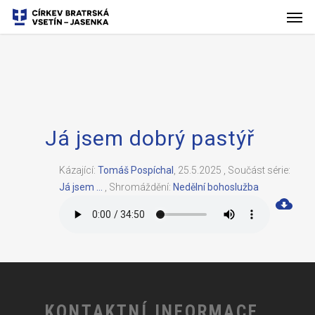
Já jsem dobrý pastýř
Kázající:
Tomáš Pospíchal
,
25.5.2025
,
Součást série:
Já jsem ...
,
Shromáždění:
Nedělní bohoslužba
KONTAKTNÍ INFORMACE