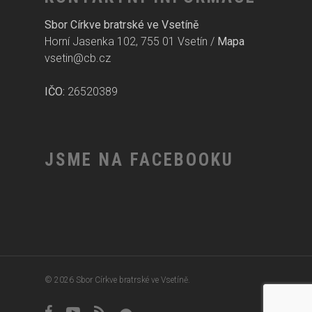
Sbor Církve bratrské ve Vsetíně
Horní Jasenka 102, 755 01 Vsetín /
Mapa
vsetin@cb.cz
IČO:
26520389
JSME NA FACEBOOKU
© 2026 Sbor Církve bratrské ve Vsetíně.