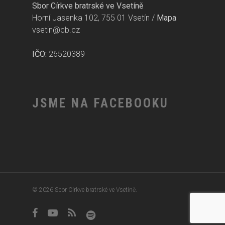
Sbor Církve bratrské ve Vsetíně
Horní Jasenka 102, 755 01 Vsetín /
Mapa
vsetin@cb.cz
IČO:
26520389
JSME NA FACEBOOKU
© 2026 Sbor Církve bratrské ve Vsetíně.