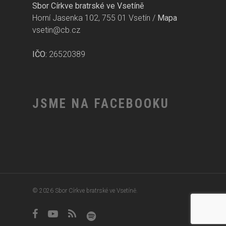
Sbor Církve bratrské ve Vsetíně
Horní Jasenka 102, 755 01 Vsetín /
Mapa
vsetin@cb.cz
IČO:
26520389
JSME NA FACEBOOKU
© 2026 Sbor Církve bratrské ve Vsetíně.