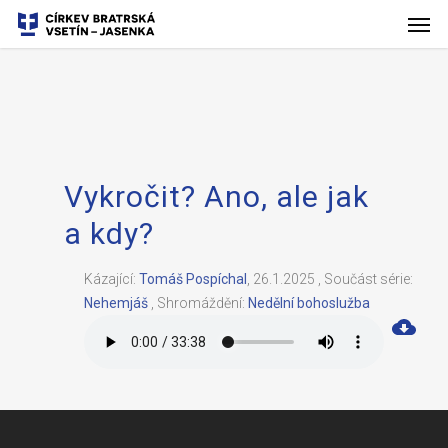
Vykročit? Ano, ale jak
a kdy?
Kázající:
Tomáš Pospíchal
,
26.1.2025
,
Součást série:
Nehemjáš
,
Shromáždění:
Nedělní bohoslužba