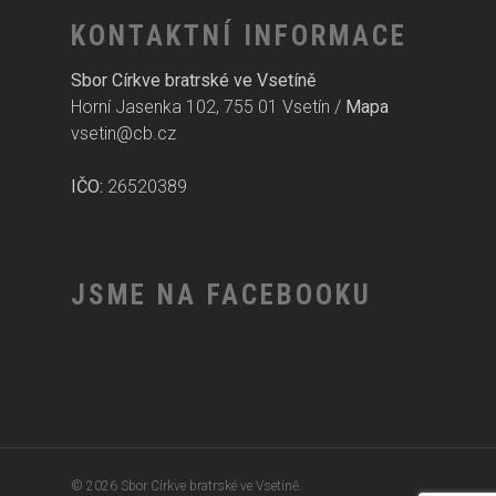
KONTAKTNÍ INFORMACE
Sbor Církve bratrské ve Vsetíně
Horní Jasenka 102, 755 01 Vsetín /
Mapa
vsetin@cb.cz
IČO:
26520389
JSME NA FACEBOOKU
© 2026 Sbor Církve bratrské ve Vsetíně.