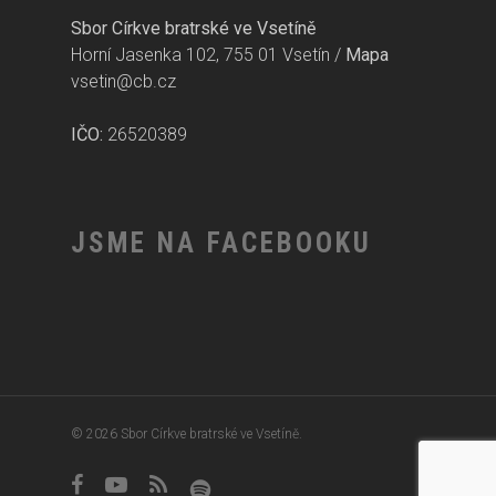
Sbor Církve bratrské ve Vsetíně
Horní Jasenka 102, 755 01 Vsetín /
Mapa
vsetin@cb.cz
IČO:
26520389
JSME NA FACEBOOKU
© 2026 Sbor Církve bratrské ve Vsetíně.