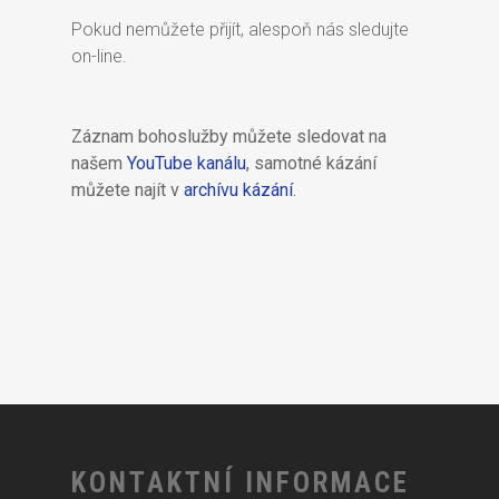
Pokud nemůžete přijít, alespoň nás sledujte
on-line.
Záznam bohoslužby můžete sledovat na
našem
YouTube kanálu
, samotné kázání
můžete najít v
archívu kázání
.
KONTAKTNÍ INFORMACE