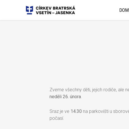
DOM
Zveme všechny děti, jejich rodiče, ale n
neděli 26. února
.
Sraz je ve
14.30
na parkovišti u sboro
počasí.