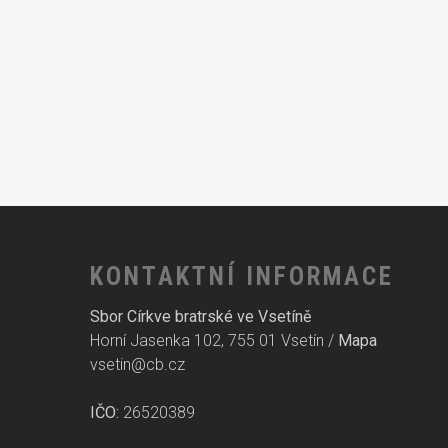
KONTAKTNÍ INFORMACE
Sbor Církve bratrské ve Vsetíně
Horní Jasenka 102, 755 01 Vsetín /
Mapa
vsetin@cb.cz
IČO:
26520389