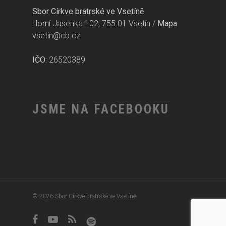
Sbor Církve bratrské ve Vsetíně
Horní Jasenka 102, 755 01 Vsetín /
Mapa
vsetin@cb.cz
IČO:
26520389
JSME NA FACEBOOKU
© 2026 Sbor Církve bratrské ve Vsetíně.