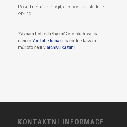
Pokud nemůžete přijít, alespoň nás sledujte
on-line.
Záznam bohoslužby můžete sledovat na
našem
YouTube kanálu
, samotné kázání
můžete najít v
archívu kázání
.
KONTAKTNÍ INFORMACE