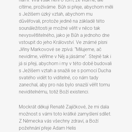
cítíme, prožíváme. Bůh si přeje, abychom měli
s Ježíšem úzký vztah, abychom mu
důvěřovali, protože jedině na základě této
sounáležitosti je možné věřit v něco tak
nevysvětlitelného, jako je Bůh a jednoho dne
vstoupit do jeho Království. Ve známé písni
Jiřiny Markovové se zpívá: “Milujeme, ač
nevidíme, věříme v Něj a jásáme”. Stejně tak i
já si přeji, abychom i my v této době budovali
s Ježíšem vztah a snažili se s pomocí Ducha
svatého vidět to viditelné, co nám tady
zanechal, aby pro nás bylo snazší věřit tomu
neviditelnému, totiž Boží existenci.
Mockrát děkuji Renatě Zajíčkové, že mi dala
možnost s vámi toto krátké zamyšlení sdílet.
Z Německa vás všechny zdraví, a Boží
požehnání přeje Adam Helis