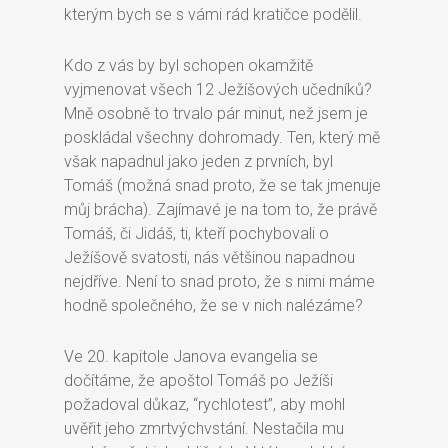
kterým bych se s vámi rád kratičce podělil.
Kdo z vás by byl schopen okamžitě
vyjmenovat všech 12 Ježíšových učedníků?
Mně osobně to trvalo pár minut, než jsem je
poskládal všechny dohromady. Ten, který mě
však napadnul jako jeden z prvních, byl
Tomáš (možná snad proto, že se tak jmenuje
můj brácha). Zajímavé je na tom to, že právě
Tomáš, či Jidáš, ti, kteří pochybovali o
Ježíšově svatosti, nás většinou napadnou
nejdříve. Není to snad proto, že s nimi máme
hodně společného, že se v nich nalézáme?
Ve 20. kapitole Janova evangelia se
dočítáme, že apoštol Tomáš po Ježíši
požadoval důkaz, “rychlotest”, aby mohl
uvěřit jeho zmrtvýchvstání. Nestačila mu