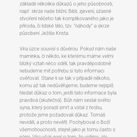
základě několika důkazů o jeho působnosti,
např. skrze naše bližní, Bibli, zjevení, úžasné
stvoření něčeho tak komplikovaného jako je
příroda, či lidské tělo, tzv. “náhody” a skrze
působení Ježíše Krista.
Víra úzce souvisí s důvěrou. Pokud nám naše
maminka, či někdo, ke kterému máme velmi
blízký vztah něco sdělí, tak pravděpodobně
nebudeme mít potřebu si tuto informaci
ověřovat. Stane-li se tak v případě někoho,
komu až tak nedůvěřujeme, budeme nejspíš
hledat důkaz o tom, jestli tato informace byla
pravdivá (skutečná). Bůh nám seslal svého
syna, který porazil smrt a vstal z hrobu,
protože jsme požadovali důkaz. Tomáš
neviděl, a proto nevěřil. Pochyboval o Boží
všemohoucnosti, stejně jako je tomu často s
námi. Víra však není o tom, že vidíme, ale