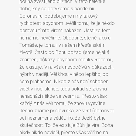
pouhá zvěst jeho bližních. V této nelehké
době, kdy se potýkáme s pandemií
Coronaviru, potřebujeme i my takový
rychlotest, abychom uvěřili tomu, že je někdo
opravdu tímto virem nakažen. Jestliže test
nemáme, nevěříme. Obdobně, stejně jako u
Tomáše, je tomu i v našem křesťanském
životě. Často po Bohu požadujeme nějaká
znamení, důkazy, abychom mohli věřit tomu,
že existuje. Víra však nespočívá v důkazech,
nýbrž v naději. Většinou v něco lepšího, po
čem prahneme. Nikdo z nás není schopen
vidět v noci slunce, teda pokud se zrovna
nenachází někde ve vesmíru. Přesto však
každý z nás věří tomu, že znovu vysvitne.
Jedno známé přísloví říká, že věřit (domnívat
se) neznamená vědět. To, že Ježíš byl, je
skutečnost. To, že existuje Bůh, je víra. Boha
nikdy nikdo neviděl, přesto však věříme na