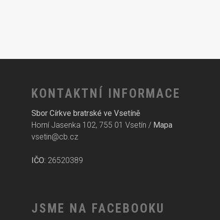
KONTAKTNÍ INFORMACE
Sbor Církve bratrské ve Vsetíně
Horní Jasenka 102, 755 01 Vsetín /
Mapa
vsetin@cb.cz
IČO:
26520389
JSME NA FACEBOOKU