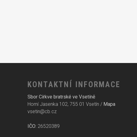
KONTAKTNÍ INFORMACE
Sbor Církve bratrské ve Vsetíně
Horní Jasenka 102, 755 01 Vsetín /
Mapa
vsetin@cb.cz
IČO:
26520389