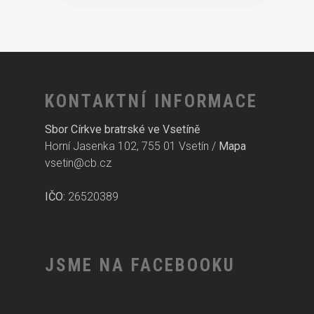
KONTAKTNÍ INFORMACE
Sbor Církve bratrské ve Vsetíně
Horní Jasenka 102, 755 01 Vsetín /
Mapa
vsetin@cb.cz
IČO:
26520389
JSME NA FACEBOOKU