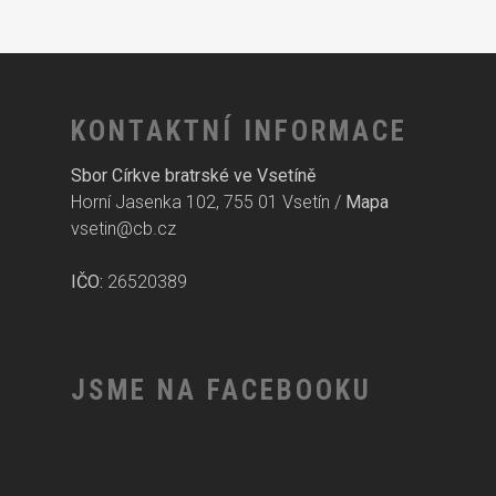
KONTAKTNÍ INFORMACE
Sbor Církve bratrské ve Vsetíně
Horní Jasenka 102, 755 01 Vsetín /
Mapa
vsetin@cb.cz
IČO:
26520389
JSME NA FACEBOOKU