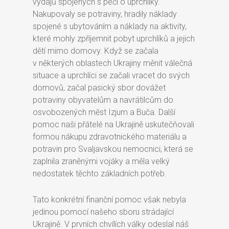
výdajů spojených s péčí o uprchlíky.
Nakupovaly se potraviny, hradily náklady
spojené s ubytováním a náklady na aktivity,
které mohly zpříjemnit pobyt uprchlíků a jejich
dětí mimo domovy. Když se začala
v některých oblastech Ukrajiny měnit válečná
situace a uprchlíci se začali vracet do svých
domovů, začal pasický sbor dovážet
potraviny obyvatelům a navrátilcům do
osvobozených měst Izjum a Buča. Další
pomoc naši přátelé na Ukrajině uskutečňovali
formou nákupu zdravotnického materiálu a
potravin pro Svaljavskou nemocnici, která se
zaplnila zraněnými vojáky a měla velký
nedostatek těchto základních potřeb.
Tato konkrétní finanční pomoc však nebyla
jedinou pomocí našeho sboru strádající
Ukrajině. V prvních chvílích války odeslal náš