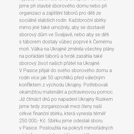
jsme při stavbě sborového domu nebo při
organizaci a zajištění táborů pro děti ze
sociálně slabších rodin. Každoroční sbírky
mimo jiné také umožnily, aby se dostavěl
sborový dům ve Svaljavě, nebo aby se děti
s táborem dostaly vůbec poprvé k Černému
moři. Válka na Ukrajině změnila všechny plány
na pořádání táborů a tvrdě zasáhla také
sborový život našich přátel na Ukrajině.
V Pasice přijali do svého sborového domu a
rodin více jak 50 uprchlíků před válečným
konfliktem z východu Ukrajiny. Potřebovali
okamžitou materiální a potravinovou pomoc.
Již čtrnáct dnů po napadení Ukrajiny Ruskem
jsme tedy zorganizovali mezi členy naší
církve finanční sbírku, která vynesla téměř
250 000,- Kč. Sbírku jsme odeslali sboru
v Pasice. Posloužila na pokrytí mimořádných