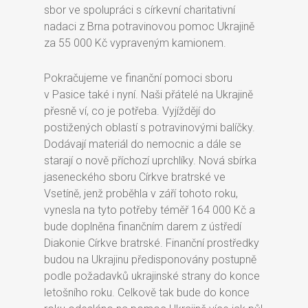
sbor ve spolupráci s církevní charitativní
nadaci z Brna potravinovou pomoc Ukrajině
za 55 000 Kč vypraveným kamionem.
Pokračujeme ve finanční pomoci sboru
v Pasice také i nyní. Naši přátelé na Ukrajině
přesně ví, co je potřeba. Vyjíždějí do
postižených oblastí s potravinovými balíčky.
Dodávají materiál do nemocnic a dále se
starají o nově příchozí uprchlíky. Nová sbírka
jaseneckého sboru Církve bratrské ve
Vsetíně, jenž proběhla v září tohoto roku,
vynesla na tyto potřeby téměř 164 000 Kč a
bude doplněna finančním darem z ústředí
Diakonie Církve bratrské. Finanční prostředky
budou na Ukrajinu předisponovány postupně
podle požadavků ukrajinské strany do konce
letošního roku. Celkově tak bude do konce